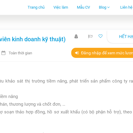
Trang chủ
Việc làm
Mẫu CV
Blog
Liên hệ
HẾT H
viên kinh doanh kỹ thuật)
Đăng nhập để xem mức lươ
Toàn thời gian
u khảo sát thị trường tiềm năng, phát triển sản phẩm công ty ra
tiềm năng
hán, thương lượng và chốt đơn, …
ợ soạn thảo hợp đồng, hồ sơ xuất khẩu (có bộ phận hỗ trợ), theo