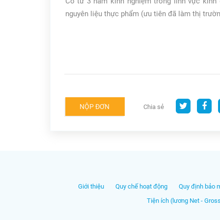
Có từ 3 năm kinh nghiệm trong lĩnh vực kinh 
nguyên liệu thực phẩm (ưu tiên đã làm thị trườ
NỘP ĐƠN
Chia sẻ
Giới thiệu
Quy chế hoạt động
Quy định bảo 
Tiện ích (lương Net - Gros