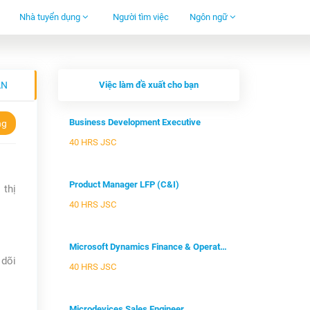
Nhà tuyển dụng
Người tìm việc
Ngôn ngữ
ẠN
Việc làm đề xuất cho bạn
Business Development Executive
ng
40 HRS JSC
Product Manager LFP (C&I)
 thị
40 HRS JSC
Microsoft Dynamics Finance & Operati...
 dõi
40 HRS JSC
Microdevices Sales Engineer