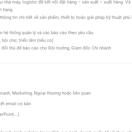
ư nhà máy, logistic để kết nối đặt hàng – sản xuất – xuất hàng. Và 
ch hàng
hông tin chi tiết về sản phẩm, thiết bị hoặc giải pháp kỹ thuật phù
ên hệ thống quản lý và các báo cáo theo yêu cầu
 hội chợ, triển lãm (nếu có)
g, đối thủ để báo cáo cho Đội trưởng, Giám đốc Chi nhánh
oanh, Marketing, Ngoại thương hoặc liên quan
iết email cơ bản
erPoint,…)