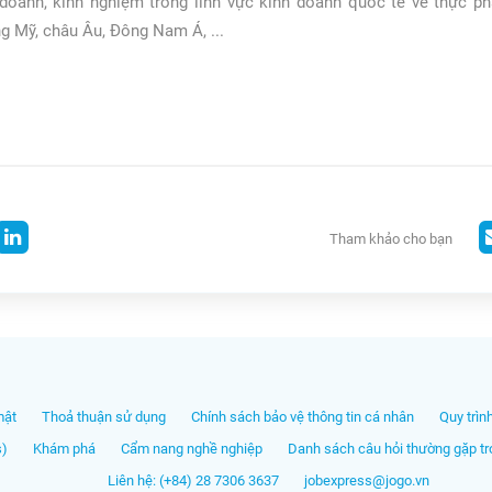
doanh, kinh nghiệm trong lĩnh vực kinh doanh quốc tế về thực p
ng Mỹ, châu Âu, Đông Nam Á, ...
Tham khảo cho bạn
mật
Thoả thuận sử dụng
Chính sách bảo vệ thông tin cá nhân
Quy trìn
s)
Khám phá
Cẩm nang nghề nghiệp
Danh sách câu hỏi thường gặp tro
Liên hệ: (+84) 28 7306 3637
jobexpress@jogo.vn