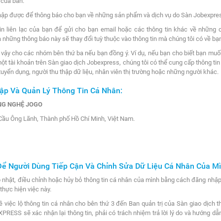
 của ban.
 thập được để thông báo cho bạn về những sản phẩm và dịch vụ do Sàn Jobexpres
in liên lạc của bạn để gửi cho bạn email hoặc các thông tin khác về những 
 những thông báo này sẽ thay đổi tuỳ thuộc vào thông tin mà chúng tôi có về bạ
như vậy cho các nhóm bên thứ ba nếu bạn đồng ý. Ví dụ, nếu bạn cho biết bạn mu
ột tài khoản trên Sàn giao dịch Jobexpress, chúng tôi có thể cung cấp thông tin 
uyển dụng, người thu thập dữ liệu, nhân viên thị trường hoặc những người khác.
hập Và Quản Lý Thông Tin Cá Nhân:
NG NGHỆ JOGO
Cầu Ông Lãnh, Thành phố Hồ Chí Minh, Việt Nam.
Để Người Dùng Tiếp Cận Và Chỉnh Sửa Dữ Liệu Cá Nhân Của M
p nhật, điều chỉnh hoặc hủy bỏ thông tin cá nhân của mình bằng cách đăng nhập 
hực hiện việc này.
ề việc lộ thông tin cá nhân cho bên thứ 3 đến Ban quản trị của Sàn giao dịc
RESS sẽ xác nhận lại thông tin, phải có trách nhiệm trả lời lý do và hướng dẫ