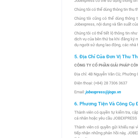
Jobexpress có thể sử dụng thông tin
Chúng tôi có thể dùng thông tin thu
Chúng tôi cũng có thể dùng thông t
Jobexpress, nội dung và tần suất của
Chúng tôi có thể tiết lộ thông tin 
dịch vụ của bên thứ ba khi đăng ký m
dụ người sử dụng lao động, các nhà t
5. Địa Chỉ Của Đơn Vị Thu T
CÔNG TY CỔ PHẦN GIẢI PHÁP CÔ
Địa chỉ: 4B Nguyễn Văn Cừ, Phường 
Điện thoại: (+84) 28 7306 3637
Email:
jobexpress@jogo.vn
6. Phương Tiện Và Công Cụ 
Thành viên có quyền tự kiểm tra, cậ
cá nhân hoặc yêu cầu JOBEXPRESS t
Thành viên có quyền gửi khiếu nại v
tiếp nhận những phản hồi này, JOBEXP