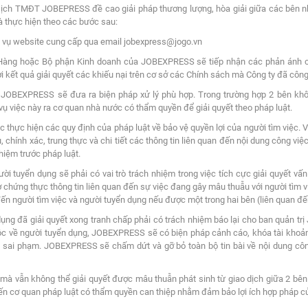
Dịch TMĐT JOBEPRESS đề cao giải pháp thương lượng, hòa giải giữa các bên nh
à thực hiện theo các bước sau:
h vụ website cung cấp qua email jobexpress@jogo.vn
àng hoặc Bộ phận Kinh doanh của JOBEXPRESS sẽ tiếp nhận các phản ánh củ
ời kết quả giải quyết các khiếu nại trên cơ sở các Chính sách mà Công ty đã công
 JOBEXPRESS sẽ đưa ra biện pháp xử lý phù hợp. Trong trường hợp 2 bên khô
việc này ra cơ quan nhà nước có thẩm quyền để giải quyết theo pháp luật.
hực hiện các quy định của pháp luật về bảo vệ quyền lợi của người tìm việc. Vì
chính xác, trung thực và chi tiết các thông tin liên quan đến nội dung công việc
hiệm trước pháp luật.
i tuyển dụng sẽ phải có vai trò trách nhiệm trong việc tích cực giải quyết vấ
ờ chứng thực thông tin liên quan đến sự việc đang gây mâu thuẫu với người tìm 
ến người tìm việc và người tuyển dụng nếu được một trong hai bên (liên quan đế
 dụng đã giải quyết xong tranh chấp phải có trách nhiệm báo lại cho ban quản t
uộc về người tuyển dụng, JOBEXPRESS sẽ có biện pháp cảnh cáo, khóa tài khoả
sai phạm. JOBEXPRESS sẽ chấm dứt và gỡ bỏ toàn bộ tin bài về nội dung côn
mà vẫn không thể giải quyết được mâu thuẫn phát sinh từ giao dịch giữa 2 bên n
ến cơ quan pháp luật có thẩm quyền can thiệp nhằm đảm bảo lợi ích hợp pháp c