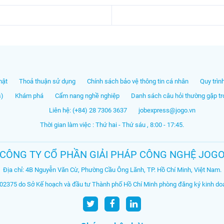
mật
Thoả thuận sử dụng
Chính sách bảo vệ thông tin cá nhân
Quy trìn
s)
Khám phá
Cẩm nang nghề nghiệp
Danh sách câu hỏi thường gặp tro
Liên hệ: (+84) 28 7306 3637
jobexpress@jogo.vn
Thời gian làm việc : Thứ hai - Thứ sáu , 8:00 - 17:45.
CÔNG TY CỔ PHẦN GIẢI PHÁP CÔNG NGHỆ JOG
Địa chỉ: 4B Nguyễn Văn Cừ, Phường Cầu Ông Lãnh, TP. Hồ Chí Minh, Việt Nam.
2375 do Sở Kế hoạch và đầu tư Thành phố Hồ Chí Minh phòng đăng ký kinh doa