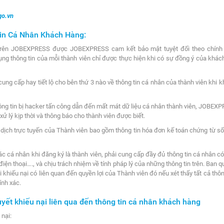
go.vn
in Cá Nhân Khách Hàng:
 trên JOBEXPRESS được JOBEXPRESS cam kết bảo mật tuyệt đối theo chính 
ng thông tin của mỗi thành viên chỉ được thực hiện khi có sự đồng ý của khác
ung cấp hay tiết lộ cho bên thứ 3 nào về thông tin cá nhân của thành viên khi 
ông tin bị hacker tấn công dẫn đến mất mát dữ liệu cá nhân thành viên, JOBEX
ử lý kịp thời và thông báo cho thành viên được biết.
 dịch trực tuyến của Thành viên bao gồm thông tin hóa đơn kế toán chứng từ số
á nhân khi đăng ký là thành viên, phải cung cấp đầy đủ thông tin cá nhân có l
điện thoại…., và chịu trách nhiệm về tính pháp lý của những thông tin trên. Ba
khiếu nại có liên quan đến quyền lợi của Thành viên đó nếu xét thấy tất cả thô
ính xác.
quyết khiếu nại liên qua đến thông tin cá nhân khách hàng
 nại: