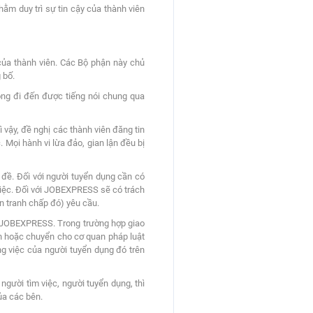
ằm duy trì sự tin cậy của thành viên
a thành viên. Các Bộ phận này chủ
 bố.
ng đi đến được tiếng nói chung qua
 vậy, đề nghị các thành viên đăng tin
. Mọi hành vi lừa đảo, gian lận đều bị
n đề. Đối với người tuyển dụng cần có
việc. Đối với JOBEXPRESS sẽ có trách
n tranh chấp đó) yêu cầu.
rị JOBEXPRESS. Trong trường hợp giao
n hoặc chuyển cho cơ quan pháp luật
g việc của người tuyển dụng đó trên
gười tìm việc, người tuyển dụng, thì
ủa các bên.