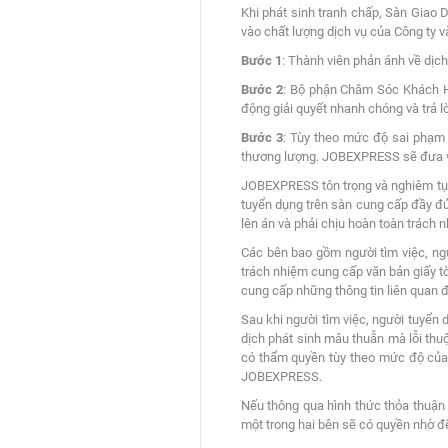
Khi phát sinh tranh chấp, Sàn Giao 
vào chất lượng dịch vụ của Công ty v
Bước 1
: Thành viên phản ánh về dịc
Bước 2
: Bộ phận Chăm Sóc Khách H
động giải quyết nhanh chóng và trả l
Bước 3
: Tùy theo mức độ sai phạm
thương lượng. JOBEXPRESS sẽ đưa vụ 
JOBEXPRESS tôn trọng và nghiêm tục t
tuyển dụng trên sàn cung cấp đầy đủ, 
lên án và phải chịu hoàn toàn trách n
Các bên bao gồm người tìm việc, ngườ
trách nhiệm cung cấp văn bản giấy t
cung cấp những thông tin liên quan đ
Sau khi người tìm việc, người tuyển
dịch phát sinh mâu thuẫn mà lỗi th
có thẩm quyền tùy theo mức độ của 
JOBEXPRESS.
Nếu thông qua hình thức thỏa thuận 
một trong hai bên sẽ có quyền nhờ đ