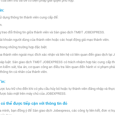
 của bên thứ ba để có biện pháp giải quyết phù hợp.
in:
dụng thông tin thành viên cung cấp để:
n.
g trao đổi thông tin giữa thành viên và Sàn giao dịch TMĐT JOBEXPRESS.
ài khoản người dùng của thành viên hoặc các hoạt động giả mạo thành viên.
n trong những trường hợp đặc biệt.
ủa thành viên ngoài mục đích xác nhận và liên hệ có liên quan đến giao dịch tạ
háp luật: Sàn giao dịch TMĐT JOBEXPRESS có trách nhiệm hợp tác cung cấp thô
n kiểm sát, tòa án, cơ quan công an điều tra liên quan đến hành vi vi phạm ph
thông tin cá nhân của thành viên.
in:
ợc lưu trữ cho đến khi có yêu cầu hủy bỏ hoặc tự thành viên đăng nhập và thực 
ẽ được bảo mật trên máy chủ của JOBEXPRESS.
có thể được tiếp cận với thông tin đó
 mình, bạn đồng ý để Sàn giao dịch Jobexpress, các công ty liên kết, đơn vị tr