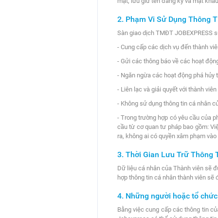
mật, lưu giữ tên đăng ký và mật khẩu
2. Phạm Vi Sử Dụng Thông T
Sàn giao dịch TMĐT JOBEXPRESS sử 
- Cung cấp các dịch vụ đến thành viê
- Gửi các thông báo về các hoạt độn
- Ngăn ngừa các hoạt động phá hủy t
- Liên lạc và giải quyết với thành viê
- Không sử dụng thông tin cá nhân c
- Trong trường hợp có yêu cầu của p
cầu từ cơ quan tư pháp bao gồm: Việ
ra, không ai có quyền xâm phạm vào 
3. Thời Gian Lưu Trữ Thông T
Dữ liệu cá nhân của Thành viên sẽ đư
hợp thông tin cá nhân thành viên s
4. Những người hoặc tổ chức 
Bằng việc cung cấp các thông tin của