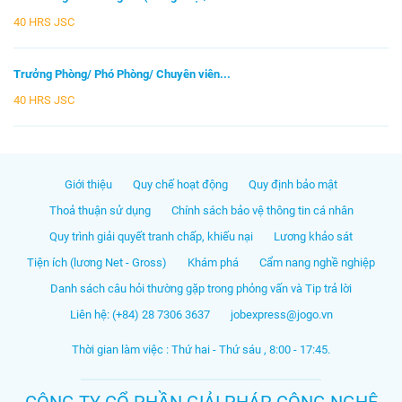
40 HRS JSC
Trưởng Phòng/ Phó Phòng/ Chuyên viên...
40 HRS JSC
Giới thiệu
Quy chế hoạt động
Quy định bảo mật
Thoả thuận sử dụng
Chính sách bảo vệ thông tin cá nhân
Quy trình giải quyết tranh chấp, khiếu nại
Lương khảo sát
Tiện ích (lương Net - Gross)
Khám phá
Cẩm nang nghề nghiệp
Danh sách câu hỏi thường gặp trong phỏng vấn và Tip trả lời
Liên hệ: (+84) 28 7306 3637
jobexpress@jogo.vn
Thời gian làm việc : Thứ hai - Thứ sáu , 8:00 - 17:45.
CÔNG TY CỔ PHẦN GIẢI PHÁP CÔNG NGHỆ