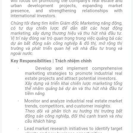
will focus on promoting the company's real estate and
urban development projects, expanding market
presence, and strengthening relationships with
international investors.
Chúng tôi đang tìm kiếm Giám đốc Marketing năng động,
có tư duy chiến lược để dẫn dắt các hoạt động
marketing, xây dựng thương hiệu và thu hút nhà đầu tư.
Vị trí này đóng vai trò quan trọng trong việc quảng bá các
dự án bất động sản công nghiệp & đô thị, mở rộng thị
trường và phát triển quan hệ với nhà đầu tư trong và
ngoài nước.
Key Responsibilities | Trách nhiệm chính
· Develop and implement comprehensive
marketing strategies to promote industrial real
estate projects and attract potential investors.
Xây dựng và triển khai chiến lược marketing tổng
thể nhằm quảng bá dự án và thu hút nhà đầu tư
tiềm năng.
· Monitor and analyze industrial real estate market
trends, competitors, and customer insights.
Theo dõi và phân tích xu hướng thị trường bất
động sản công nghiệp, đối thủ cạnh tranh và nhu
cầu khách hàng.
· Lead market research initiatives to identify target